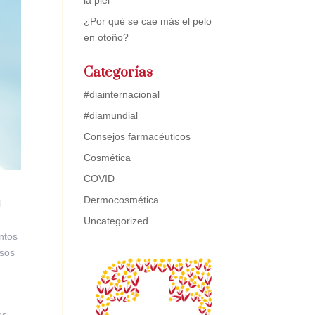
la piel
¿Por qué se cae más el pelo
en otoño?
Categorías
#diainternacional
#diamundial
Consejos farmacéuticos
Cosmética
COVID
Dermocosmética
l
Uncategorized
entos
esos
os