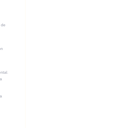
 de
on
ntal.
ta
na