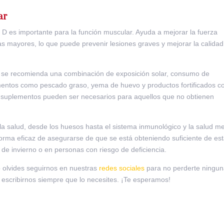
ar
 D es importante para la función muscular. Ayuda a mejorar la fuerza
s mayores, lo que puede prevenir lesiones graves y mejorar la calidad
 se recomienda una combinación de exposición solar, consumo de
imentos como pescado graso, yema de huevo y productos fortificados c
s suplementos pueden ser necesarios para aquellos que no obtienen
 la salud, desde los huesos hasta el sistema inmunológico y la salud me
rma eficaz de asegurarse de que se está obteniendo suficiente de es
de invierno o en personas con riesgo de deficiencia.
o olvides seguirnos en nuestras
redes sociales
para no perderte ningu
 escribirnos siempre que lo necesites. ¡Te esperamos!