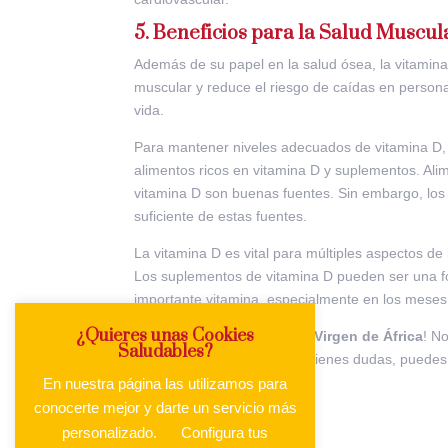
5. Beneficios para la Salud Muscul
Además de su papel en la salud ósea, la vitamina
muscular y reduce el riesgo de caídas en persona
vida.
Para mantener niveles adecuados de vitamina D,
alimentos ricos en vitamina D y suplementos. Al
vitamina D son buenas fuentes. Sin embargo, lo
suficiente de estas fuentes.
La vitamina D es vital para múltiples aspectos de
Los suplementos de vitamina D pueden ser una fo
importante vitamina, especialmente en los meses 
¿Quieres unas Cookies
¡Te ayudamos en
Farmacia Virgen de África
! N
Saludables?
novedad y recuerda que, si tienes dudas, puedes
En nuestra página las utilizamos para
conocerte mejor y darte un servicio más
personalizado.
Configura tus