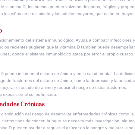
de vitamina D, los huesos pueden volverse delgados, frágiles y prope
ra los niños en crecimiento y los adultos mayores, que están en mayor
o
ncionamiento del sistema inmunológico. Ayuda a combatir infecciones 
tudios recientes sugieren que la vitamina D también puede desempeña
nes, donde el sistema inmunológico ataca por error al propio cuerpo.
 D puede influir en el estado de ánimo y en la salud mental. La deficien
go de trastornos del estado de ánimo, como la depresión y la ansieda
jorar el estado de ánimo y reducir el riesgo de estos trastornos,
exposición al sol es limitada.
medades Crónicas
 disminución del riesgo de desarrollar enfermedades crónicas como la
 ciertos tipos de cáncer. Aunque se necesita más investigación, alguno
ina D pueden ayudar a regular el azúcar en la sangre y mejorar la sa