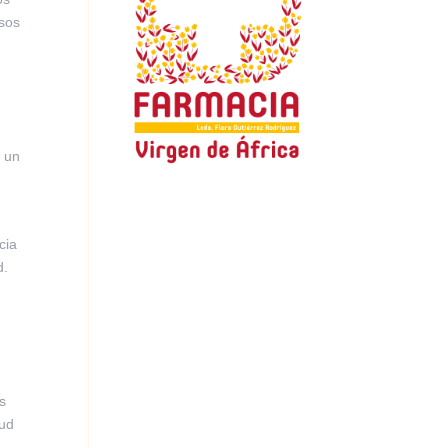
nsos
y
r un
cia
d.
s
lud