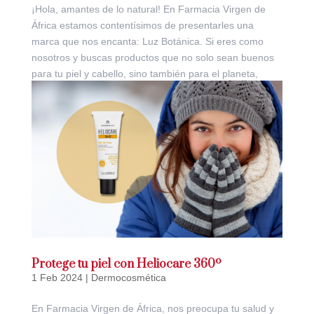
¡Hola, amantes de lo natural! En Farmacia Virgen de
África estamos contentísimos de presentarles una
marca que nos encanta: Luz Botánica. Si eres como
nosotros y buscas productos que no solo sean buenos
para tu piel y cabello, sino también para el planeta,
¡prepárate...
Protege tu piel con Heliocare 360º
1 Feb 2024
|
Dermocosmética
En Farmacia Virgen de África, nos preocupa tu salud y