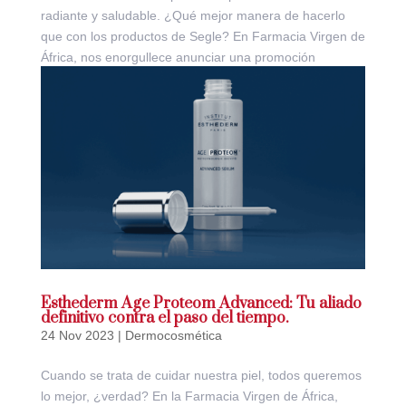
radiante y saludable. ¿Qué mejor manera de hacerlo
que con los productos de Segle? En Farmacia Virgen de
África, nos enorgullece anunciar una promoción
especial: ¡un...
Esthederm Age Proteom Advanced: Tu aliado
definitivo contra el paso del tiempo.
24 Nov 2023
|
Dermocosmética
Cuando se trata de cuidar nuestra piel, todos queremos
lo mejor, ¿verdad? En la Farmacia Virgen de África,