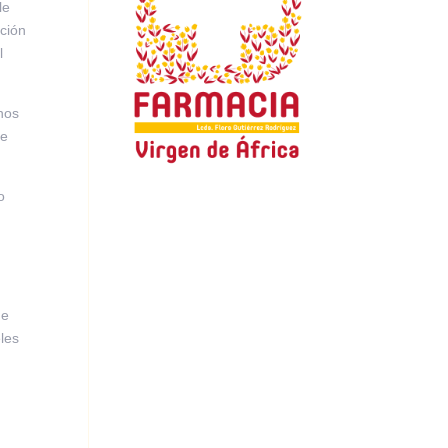
le
ación
l
onos
ue
o
ue
eles