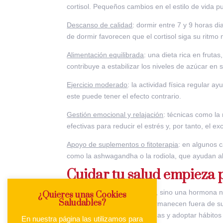
cortisol. Pequeños cambios en el estilo de vida 
Descanso de calidad
: dormir entre 7 y 9 horas d
de dormir favorecen que el cortisol siga su ritmo 
Alimentación equilibrada
: una dieta rica en fruta
contribuye a estabilizar los niveles de azúcar en sa
Ejercicio moderado
: la actividad física regular a
este puede tener el efecto contrario.
Gestión emocional y relajación
: técnicas como la
efectivas para reducir el estrés y, por tanto, el ex
Apoyo de suplementos o fitoterapia
: en algunos c
como la ashwagandha o la rodiola, que ayudan al
Cuidar tu salud empieza 
El cortisol no es un enemigo, sino una hormona 
¿Quieres unas Cookies
Saludables?
surge cuando los niveles permanecen fuera de s
cuerpo, identificar los síntomas y adoptar hábito
En nuestra página las utilizamos para