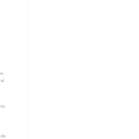
es
 al
,
rio
 de