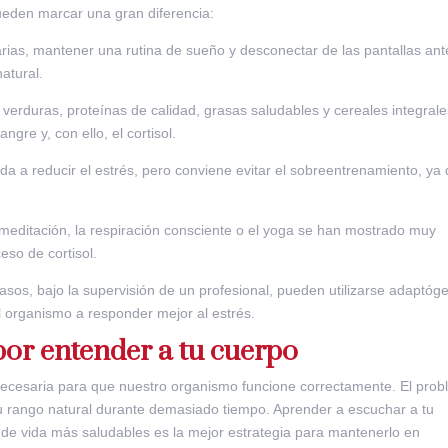
pueden marcar una gran diferencia:
iarias, mantener una rutina de sueño y desconectar de las pantallas ant
natural.
s, verduras, proteínas de calidad, grasas saludables y cereales integral
ngre y, con ello, el cortisol.
yuda a reducir el estrés, pero conviene evitar el sobreentrenamiento, ya
 meditación, la respiración consciente o el yoga se han mostrado muy
ceso de cortisol.
asos, bajo la supervisión de un profesional, pueden utilizarse adaptóg
 organismo a responder mejor al estrés.
por entender a tu cuerpo
necesaria para que nuestro organismo funcione correctamente. El pro
u rango natural durante demasiado tiempo. Aprender a escuchar a tu
s de vida más saludables es la mejor estrategia para mantenerlo en