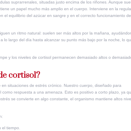
ndulas suprarrenales, situadas justo encima de los riñones. Aunque sue
e tiene un papel mucho más amplio en el cuerpo. Interviene en la regul
en el equilibrio del azúcar en sangre y en el correcto funcionamiento de
 siguen un ritmo natural: suelen ser más altos por la mañana, ayudánd
a lo largo del día hasta alcanzar su punto más bajo por la noche, lo q
ompe y los niveles de cortisol permanecen demasiado altos o demasiad
e cortisol?
e en situaciones de estrés crónico. Nuestro cuerpo, diseñado para
sol como respuesta a una amenaza. Esto es positivo a corto plazo, ya q
strés se convierte en algo constante, el organismo mantiene altos niv
n:
n el tiempo.