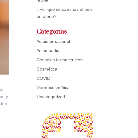
la piel
¿Por qué se cae más el pelo
en otoño?
Categorías
#diainternacional
#diamundial
Consejos farmacéuticos
Cosmética
COVID
Dermocosmética
te
mo y,
Uncategorized
eden